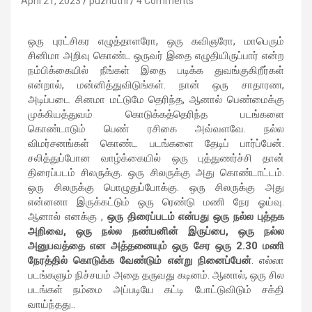
April 21, 2023
puzhuthi
4 Comments
ஒரு புரட்சிகர எழுத்தாளரோ, ஒரு கவிஞரோ, மாபெரும்
சினிமா அறிவு கொண்ட ஒருவர் இதை எழுதியிருப்பார் என்ற
நம்பிக்கையில் நீங்கள் இதை படிக்க துவங்குகிறீர்கள்
என்றால், மன்னித்துவிடுங்கள். நான் ஒரு சாதாரண,
அடிப்படை சினமா மட்டுமே தெரிந்த, ஆனால் பெண்மைக்கு
முக்கியத்துவம் கொடுக்கத்தெரிந்த படங்களை
கொண்டாடும் பெண் ரசிகை அவ்வளவே. நல்ல
விமர்சனங்கள் கொண்ட படங்களை தேடிப் பார்ப்பேன்.
சலித்துப்போன வாழ்க்கையில் ஒரு புத்துணர்ச்சி தான்
திரைப்படம் சிலருக்கு. ஒரு சிலருக்கு அது கொண்டாட்டம்.
ஒரு சிலருக்கு பொழுதுப்போக்கு. ஒரு சிலருக்கு அது
என்னனா இருக்கட்டும் ஒரு ரெண்டு மணி நேர ஓய்வு.
ஆனால் எனக்கு ,
ஒரு
திரைப்படம்
என்பது
ஒரு
நல்ல
புத்தக
அறிவை,
ஒரு
நல்ல
நண்பனின்
இருப்பை,
ஒரு
நல்ல
அனுபவத்தை
என
அத்தனையும்
ஒரு
சேர
ஒரு 2.30
மணி
நேரத்தில்
கொடுக்க
வேண்டும்
என்று
நினைப்பேன்
. எல்லா
படங்களும் நிச்சயம் அதை தருவது கடினம். ஆனால், ஒரு சில
படங்கள் நம்மை அப்படியே கட்டி போட்டுவிடும் சக்தி
வாய்ந்தது..