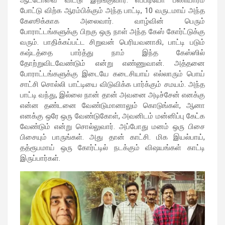
ஆட்டோவை விட்டு இறங்குவார். எப்படியோ பணியாரம்
போட்டு விற்க ஆரம்பிக்கும் அந்த பாட்டி, 10 வருடமாய் அந்த
கேஸூக்காக அலைவார். வாழ்வின் பெரும்
போராட்டங்களுக்கு பிறகு ஒரு நாள் அந்த கேஸ் கோர்ட்டுக்கு
வரும். பாதிக்கப்பட்ட சிறுவன் பெரியவனாகி, பாட்டி படும்
கஷ்டத்தை பார்த்து நாம் இந்த கேஸ்ஸில்
தோற்றுவிடவேண்டும் என்று எண்ணுவான். அத்தனை
போராட்டங்களுக்கு இடையே கடைசியாய் எல்லாரும் பொய்
சாட்சி சொல்லி பாட்டியை விடுவிக்க பார்க்கும் சமயம். அந்த
பாட்டி வந்து, இல்லை நான் தான் அவனை அடிச்சேன் எனக்கு
என்ன தண்டனை வேண்டுமானாலும் கொடுங்கள், ஆனா
எனக்கு ஒரே ஒரு வேண்டுகோள், அவனிடம் மன்னிப்பு கேட்க
வேண்டும் என்று சொல்லுவார். அப்போது மனம் ஒரு பிசை
பிசையும் பாருங்கள். அது தான் காட்சி. மிக இயல்பாய்,
தத்ரூபமாய் ஒரு கோர்ட்டில் நடக்கும் விஷயங்கள் காட்டி
இருப்பார்கள்.