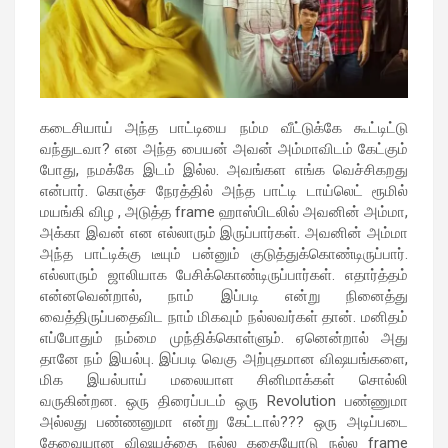
கடைசியாய் அந்த பாட்டியை நம்ம வீட்டுக்கே கூட்டிட்டு
வந்துடவா? என அந்த பையன் அவன் அம்மாவிடம் கேட்கும்
போது, நமக்கே இடம் இல்ல. அவங்கள எங்க வெச்சிகறது
என்பார். கொஞ்ச நேரத்தில் அந்த பாட்டி டாய்லெட் ரூமில்
மயங்கி விழ , அடுத்த frame ஹாஸ்பிடலில் அவனின் அம்மா,
அக்கா இவன் என எல்லாரும் இருப்பார்கள். அவனின் அம்மா
அந்த பாட்டிக்கு டீயும் பன்னும் குடுத்துக்கொண்டிருப்பார்.
எல்லாரும் ஜாலியாக பேசிக்கொண்டிருப்பார்கள். எதார்த்தம்
என்னவென்றால், நாம் இப்படி என்று நினைத்து
வைத்திருப்பதைவிட நாம் மிகவும் நல்லவர்கள் தான். மனிதம்
எப்போதும் நம்மை முந்திக்கொள்ளும். ஏனென்றால் அது
தானே நம் இயல்பு. இப்படி வெகு அற்புதமான விஷயங்களை,
மிக இயல்பாய் மலையாள சினிமாக்கள் சொல்லி
வருகின்றன. ஒரு திரைப்படம் ஒரு Revolution பண்ணுமா
அல்லது பண்ணனுமா என்று கேட்டால்??? ஒரு அடிப்படை
தேவையான விஷயத்தை நல்ல கதையோடு நல்ல frame