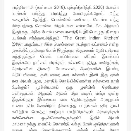
நாத்திசராமி (கன்னடா 2018), புல்புல்(ஹிந்தி 2020) போன்ற
படங்கள் பார்த்து பிரமித்து போயிருக்கிறேன். அந்த
கதையின் நேர்த்தி, பெண்னின் வலிமை, சொல்ல வந்த
விஷயத்தை சொன்ன விதம் என எல்லாமே மிக அழகாய்
இருந்தது. அதே போல் மலையாளத்தில் இப்பொழுது நிறைய
படங்கள் ஈர்த்தன.அதிலும் “The Great Indian Kitchen”
இதோ பாருங்கடா நீங்க பெண்களை நடத்துற லட்சணம் என்று
முகத்தில் முழிவது போல் இருந்தது. திருமணம் ஆகி புதிதாக
வந்திருக்கும் பெண். மாப்பிள்ளை வீட்டில் இயல்பாய்
இருக்கவே நாட்கள் பிடிக்கும். எல்லாமே புதிது, மனிதர்கள்,
அவர்களின் தினசரி வேலைகள், அவர்களின் இயல்பு,
அடுப்பங்கறை, குளியலறை என எல்லாமே இனி இது தான்
என அவள் பழக, மனதில் சொல்லிக்கொள்ள எத்தனை நாள்
பிடிக்கும்? முக்கியமாய் ஒரு முன்பின் தெரியாத
மனிதனுடன், அதுவும் அவன் மீது காதல் என்ற ஒன்று
இருக்கிறதா இல்லையா என தெரிவதற்குள் அவனுடன்
உடலை பகிர வேண்டும். நினைத்து பாருங்கள் ஒரே தாலி
கயிற்றில் மொத்த வாழ்வும் மாறியிருக்கும் அவளுக்குள்
என்னென்ன ஓடிக்கொண்டிருக்கும்? இதில் அவள்
மாமனாருக்கு கையில் கொண்டு வந்து பிரஸ் குடுத்தா தான்
அவரு பல்லு வெளக்குவாராம். குக்கர் வடிச்ச சோற