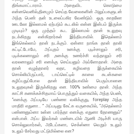
திங்கமாட்டாராம். அதைவிட கொடுமை
என்னவெனில்,தினமும் செய்த வேலைகளின் அலுப்பகளுடன்
அந்த பெண் தன் உடலைப்பகிர வேண்டும். ஒரு காதலோ
ஊடலோ இல்லாமல் ஏற்படும் கூடலில் என்ன இன்பம் இருக்க
முடியும்? ஒரு முத்தம் கூட இல்லாமல் தான் உடலுறவு
நடக்கிறது என்கிறார்கள் இந்தியாவில். இதெல்லாம்
இங்கெல்லாம் தான் நடக்கும். ஏன்னா நாங்க தான் தாலி
கட்டிட்டோமே, அப்புறம் உனக்கு புடிச்சாலும் சரி,
புடிக்கலனாலும் சரி ,உனக்கு உணர்ச்சி வந்தாலும் சரி
வரலனாலும் சரி எனக்கு செய்யனும் அவ்ளோதான். அதை
தான் எழுத்தாளர் லதா, கழிவறை இருக்கையில்
சொல்லியிருப்பார், டாய்லெட்டில் காலை கடன்களை
கழிப்பதுப்போல தான் இந்தியாவில் பெரும்பாலான
உடலுறவுகள் இருக்கிறது என. 100% உண்மை தான். அந்த
காட்சி கணக்கச்சிதமாய் பொருந்தும் வகையில், அந்த பெண்,
“எனக்கு அப்படியே பண்ணா வலிக்குது, foreplay அந்த
மாதிரி எதுனா… ” அப்படினு கேட்க வருகையில், “அதெல்லாம்
பண்ணனும்னா உன்ன பார்த்தா எனக்கு எதுனா தோணனும்”
என்பான். அப்ப இவர்கள் மண்டையில் ஆணி அடிச்சி யாரு
சொல்லுவார்கள், அடேய்களா, செக்ஸ்னா வெறும் உடலும்
உடலும் சேர்வது மட்டுமில்லை என?