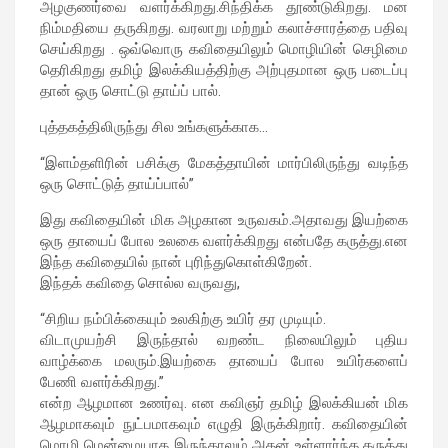
அழகுணர்வை வளர்க்கிறது.சிந்திக்க தூண்டுகிறது. மன
நிம்மதியை தருகிறது. வரலாறு மற்றும் கலாச்சாரத்தை பதிவு
செய்கிறது . ஒவ்வொரு கவிதையிலும் மொழியின் செழிமை
தெரிகிறது தமிழ் இலக்கியத்திற்கு அற்புதமான ஒரு படைப்பு
தான் ஒரு சொட்டு தாய்ப் பால்.
புத்தகத்திலிருந்து சில உங்களுக்காக…
“இளம்தளிரின் பசிக்கு மேகத்தாயின் மார்பிலிருந்து வடிந்த
ஒரு சொட்டுத் தாய்ப்பால்”
இது கவிதையின் மிக அழகான உருவகம்.அதாவது இயற்கை
ஒரு தாயைப் போல உலகை வளர்க்கிறது என்பதே கருத்து.என
இந்த கவிதையில் நான் புரிந்துகொள்கிறேன்.
இந்தக் கவிதை சொல்ல வருவது,
“சிறிய நம்பிக்கையும் உலகிற்கு உயிர் தர முடியும்.
விடாமுயற்சி இருந்தால் வறண்ட நிலையிலும் புதிய
வாழ்க்கை மலரும்.இயற்கை தாயைப் போல உயிர்களைப்
பேணி வளர்க்கிறது.”
என்ற ஆழமான உணர்வு. என கவிஞர் தமிழ் இலக்கியன் மிக
ஆழமாகவும் நுட்பமாகவும் எழுதி இருக்கிறார். கவிதையின்
மொழி மென்மையாக இருந்தாலும் அதன் உள்ளார்ந்த கருத்து