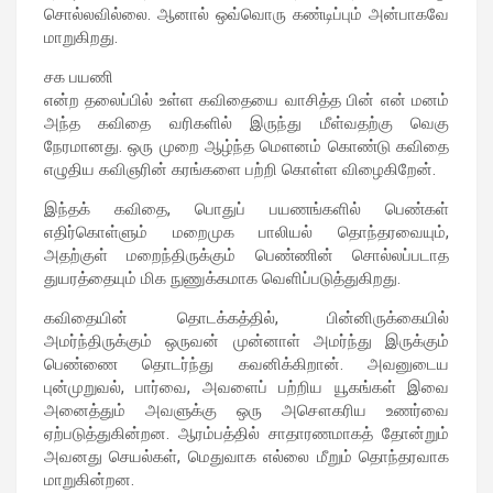
சொல்லவில்லை. ஆனால் ஒவ்வொரு கண்டிப்பும் அன்பாகவே
மாறுகிறது.
சக பயணி
என்ற தலைப்பில் உள்ள கவிதையை வாசித்த பின் என் மனம்
அந்த கவிதை வரிகளில் இருந்து மீள்வதற்கு வெகு
நேரமானது. ஒரு முறை ஆழ்ந்த மெளனம் கொண்டு கவிதை
எழுதிய கவிஞரின் கரங்களை பற்றி கொள்ள விழைகிறேன்.
இந்தக் கவிதை, பொதுப் பயணங்களில் பெண்கள்
எதிர்கொள்ளும் மறைமுக பாலியல் தொந்தரவையும்,
அதற்குள் மறைந்திருக்கும் பெண்ணின் சொல்லப்படாத
துயரத்தையும் மிக நுணுக்கமாக வெளிப்படுத்துகிறது.
கவிதையின் தொடக்கத்தில், பின்னிருக்கையில்
அமர்ந்திருக்கும் ஒருவன் முன்னாள் அமர்ந்து இருக்கும்
பெண்ணை தொடர்ந்து கவனிக்கிறான். அவனுடைய
புன்முறுவல், பார்வை, அவளைப் பற்றிய யூகங்கள் இவை
அனைத்தும் அவளுக்கு ஒரு அசௌகரிய உணர்வை
ஏற்படுத்துகின்றன. ஆரம்பத்தில் சாதாரணமாகத் தோன்றும்
அவனது செயல்கள், மெதுவாக எல்லை மீறும் தொந்தரவாக
மாறுகின்றன.