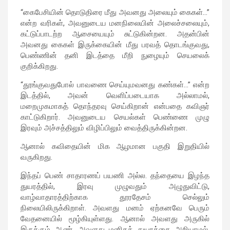
“கைபேசியின் தொடுதிரை மீது அவனது அலையும் கைகள்…”
என்ற வரிகள், அவனுடைய மனநிலையின் அலைச்சலையும்,
கட்டுப்பாடற்ற ஆசையையும் சுட்டுகின்றன. அதன்பின்
அவனது கைகள் இருக்கையின் மீது பரவத் தொடங்குவது,
பெண்ணின் தனி இடத்தை மீறி நுழையும் செயலைக்
குறிக்கிறது.
“தூங்குவதுபோல் பாவணை செய்யுமவனது கண்கள்…” என்ற
இடத்தில், அவன் வெளிப்படையாக அல்லாமல்,
மறைமுகமாகத் தொந்தரவு செய்கிறான் என்பதை கவிஞர்
காட்டுகிறார். அவனுடைய செயல்கள் பெண்ணை முழு
இரவும் அச்சத்திலும் விழிப்பிலும் வைத்திருக்கின்றன.
ஆனால் கவிதையின் மிக ஆழமான பகுதி இறுதியில்
வருகிறது.
இந்தப் பெண் சாதாரணப் பயணி அல்ல. தந்தையை இழந்த
துயரத்தில், இரவு முழுவதும் அழுதுவிட்டு,
வாழ்வாதாரத்திற்காக தூரதேசம் செல்லும்
நிலையிலிருக்கிறாள். அவளது மனம் ஏற்கனவே பெரும்
வேதனையில் மூழ்கியுள்ளது. ஆனால் அவளது அருகில்
இருக்கும் ஆண், அவளது மனிதத் துயரத்தை அறியாமல்,