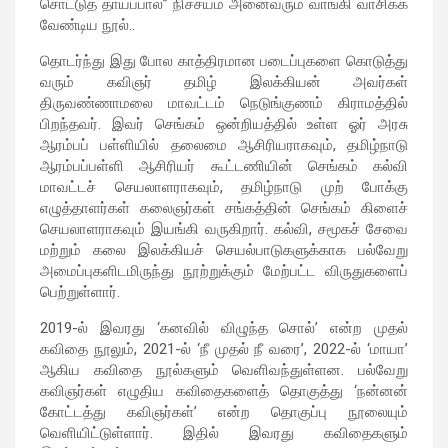
சொட்டுத் தாய்ப்பால்” நிச்சயம் அனைவரும் வாங்கி வாசிக்க
வேண்டிய நூல்..
தொடர்ந்து இது போல காத்திரமான படைப்புகளை கொடுத்து
வரும் கவிஞர் தமிழ் இலக்கியன் அவர்கள்
திருவண்ணாமலை மாவட்டம் நெடுங்குணம் கிராமத்தில்
பிறந்தவர். இவர் செங்கம் ஒன்றியத்தில் உள்ள ஓர் அரசு
ஆரம்பப் பள்ளியில் தலைமை ஆசிரியராகவும், தமிழ்நாடு
ஆரம்பப்பள்ளி ஆசிரியர் கூட்டணியின் செங்கம் கல்வி
மாவட்டச் செயலாளராகவும், தமிழ்நாடு முற் போக்கு
எழுத்தாளர்கள் கலைஞர்கள் சங்கத்தின் செங்கம் கிளைச்
செயலாளராகவும் இயங்கி வருகிறார். கல்வி, சமூகச் சேவை
மற்றும் கலை இலக்கியச் செயல்பாடுகளுக்காக பல்வேறு
அமைப்புகளிடமிருந்து நூற்றுக்கும் மேற்பட்ட விருதுகளைப்
பெற்றுள்ளார்.
2019-ல் இவரது ‘கனவில் விழுந்த சொல்’ என்ற முதல்
கவிதை நூலும், 2021-ல் ‘நீ முதல் நீ வரை’, 2022-ல் ‘மாயா’
ஆகிய கவிதை நூல்களும் வெளிவந்துள்ளன. பல்வேறு
கவிஞர்கள் எழுதிய கவிதைகளைத் தொகுத்து ‘நன்னன்
கோட்டத்து கவிஞர்கள்’ என்ற தொகுப்பு நூலையும்
வெளியிட்டுள்ளார். இதில் இவரது கவிதைகளும்