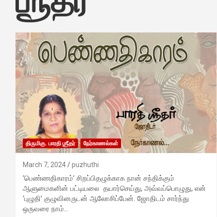
ஶ்ரீதர்
திருமிகு. பாரதி ஶ்ரீதர்
நேர்காணல்கள்
March 7, 2024
puzhuthi
‘பெண்ணதிகாரம்’ சிறப்பிதழுக்காக நான் சந்திக்கும்
ஆளுமைகளின் பட்டியலை தயார்செய்து, அவ்வப்பொழுது, என்
‘புழுதி’ குழுவினருடன் ஆலோசிப்பேன். ஜோதிடம் சார்ந்து
ஒருவரை நாம்…