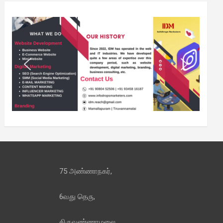
75 அண்ணாநகர்,
6வது தெரு,
திருவண்ணாமலை