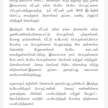
என்று தனியாக கொட்ட வேண்டும். வருடத்துக்கு ஒரு முறை
இலவசமாக வீட்டில் உள்ள பெரிய பெரிய பொருட்களை
அப்புறப்படுத்துவதற்கு நம் வீட்டின் முன் 3m3 இடத்தில்
கொட்டி வைத்தால் அரசாங்கம் குப்பை வண்டி அனுப்பி
எடுத்துக் கொள்ளும்.
இதற்கும் மேலே வீட்டில் உள்ள நல்ல நிலையில் உள்ள
துணிமணிகள்,விளையாட்டு பொருள்கள், புத்தகங்கள்,
மேஜை நாற்காலிகள், வீட்டு உபயோகப் பொருள்கள்,சோபா
போன்ற பல பொருள்களை பெறுவதற்கு சில தன்னார்வ
தொண்டு நிறுவனங்கள் பெரிய கடைகள்
வைத்துள்ளார்கள்.அங்கு இலவசமாக நாம் பொருள்களை
போடலாம், பெரிய பொருள்களை அவர்கள் வந்தும் எடுத்துக்
கொள்வார்கள். அதை அவர்கள் சிறிய விலைக்கு விற்று
விடுவார்கள்.இதனால் குப்பை குறைப்பது சுலபமான
காரியமாகிவிடுகிறது.
உருவாகும் கழிவின் அளவைக் குறைப்பது முக்கியம். இதற்கு,
உபயோகிக்கும் பொருட்களின் அளவு/ எண்ணிக்கை
குறைத்தல், மீண்டும் பயன்படுத்தல் மற்றும் வேறுபட்ட
நோக்கிற்காக மாற்றிப் பயன்படுத்தல் போன்ற உத்திகளை
பயன்படுத்தலாம்.