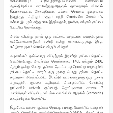
எல்லோரையும் வரவேற்றதைப்போலவே என்னையும்
ஆஸ்திரேலியா வரவேற்றது.அதுவும் தலைநகரம் மிகவும்
இயற்கையாக, அமைதியாக, மக்கள் தொகை குறைவாக
இருந்தது. அதிலும் சுத்தம் பற்றி சொல்லவே வேண்டாம்,
எல்லா இடமும் சுத்தமாக இருப்பதால், நமக்கு எங்கும் குப்பை
போடவே தோன்றாது.
அதில் வியந்து தான் ஒரு நாட்டை சுத்தமாக வைத்திருக்க
என்னென்னவழிகள் உண்டு என்று வாசகர்களுக்கு இந்த
கட்டுரை மூலம் சொல்ல விரும்புகிறேன்.
அரசாங்கம் ஒவ்வொரு வீட்டிற்கும் இரண்டு குப்பை தொட்டி
கொடுக்கிறது. அவற்றின் கொள்ளளவு 140L மற்றும் 240L
ஆகும்.ஒன்று பொது குப்பை தொட்டி மற்றொன்று மறுசுழற்சி
குப்பை தொட்டி. வாரம் ஒரு முறை பொது குப்பை தொட்டி
கழிவுகள் அகற்றப்படும். இரண்டு வாரங்களுக்கு ஒரு முறை
மறுசுழற்சி குப்பை கழிவுகள் அகற்றப்படும். சேகரிப்பு
நாட்களில் மக்கள் குப்பைத் தொட்டிகளை காலை 7
மணிக்குள் வீட்டின் முன்பக்க வாயிலின் அருகில் (kerbside)
வைத்திருக்க வேண்டும்
இதுபோக பச்சை குப்பை தொட்டி நமக்கு வேண்டும் என்றால்
பணம் கொடுத்து வாங்கிக்கொள்ளலாம்.இதில் தோட்டத்து