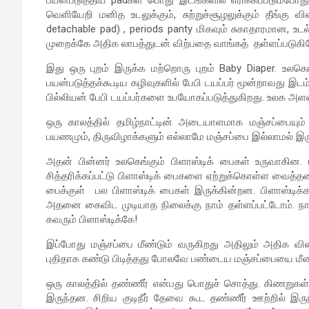
வெளியேறி மனித உடலுக்கும், சுற்றுச்சூழலுக்கும் தீங்க
detachable pad) , periods panty மிகவும் சுகாதாரமான, உடல்ந
முறைக்கே அதிக லாபத்துடன் விற்பதை வாங்கத் தள்ளப்படுகி
இது ஒரு புறம் இருக்க மற்றொரு புறம் Baby Diaper. உலகெ
பயன்படுத்தக்கூடிய கழிவுகளில் பேபி டயப்பர் மூன்றாவது இட
பில்லியன் பேபி டயப்பர்களை உபயோகப்படுத்துகிறது. உலக அளவி
ஒரு காலத்தில் தமிழ்நாட்டின் அடையாளமாக மஞ்சப்பையும் 
பயணமும், திருவிழாக்களும் எல்லாமே மஞ்சப்பை இல்லாமல் இருக்
அதன் பின்னர் உலகெங்கும் பிளாஸ்டிக் பைகள் உருவாகின.
சித்தரிக்கப்பட்டு பிளாஸ்டிக் பைகளை ஏற்றுக்கொள்ள வைத்தனர்
பைக்குள் பல பிளாஸ்டிக் பைகள் இருக்கின்றன. பிளாஸ்டிக்
அதனை கைவிட முடியாத நிலைக்கு நாம் தள்ளப்பட்டோம். நா
கவரும் பிளாஸ்டிக்கே!
இப்போது மஞ்சப்பை மீண்டும் வருகிறது அதிலும் அதிக வி
புதிதாக கண்டு பிடித்தது போலவே பண்டைய மஞ்சப்பையை மீண்ட
ஒரு காலத்தில் தண்ணீர் என்பது பொதுச் சொத்து. கிணறுக
இருந்தன. சிறிய குடிநீர் தேவை கூட தண்ணீர் ஊற்றில் இருந