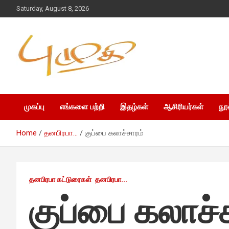
Saturday, August 8, 2026
முகப்பு
எங்களை பற்றி
இதழ்கள்
ஆசிரியர்கள்
நூ
Home
தனபிரபா...
குப்பை கலாச்சாரம்
தனபிரபா கட்டுரைகள்
தனபிரபா...
குப்பை கலாச்