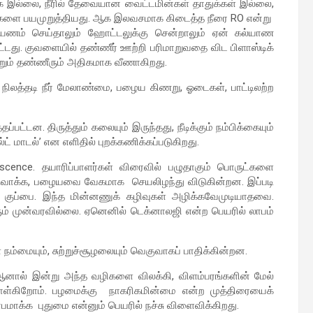
இல்லை, நீரில் தேவையான வைட்டமின்கள் தாதுக்கள் இல்லை,
்களை பயமுறுத்தியது. ஆக இலவசமாக கிடைத்த நீரை RO என்று
. பயணம் செய்தாலும் ஹோட்டலுக்கு சென்றாலும் ஏன் கல்யாண
ுவிட்டது. குவளையில் தண்ணீர் ஊற்றி பரிமாறுவதை விட பிளாஸ்டிக்
 மற்றும் தண்ணீரும் அதிகமாக வீணாகிறது.
பு, நிலத்தடி நீர் மேலாண்மை, பழைய கிணறு, ஓடைகள், பாட்டிலற்ற
்பட்டன. திருத்தும் கலையும் இருந்தது, நீடிக்கும் நம்பிக்கையும்
ட் மாடல்’ என எளிதில் புறக்கணிக்கப்படுகிறது.
scence. தயாரிப்பாளர்கள் விரைவில் பழுதாகும் பொருட்களை
 உருவாக்க, பழையவை வேகமாக செயலிழந்து விடுகின்றன. இப்படி
் குப்பை. இந்த மின்னணுக் கழிவுகள் அழிக்கவேமுடியாதவை.
ரும் முன்வரவில்லை. ஏனெனில் டெக்னாலஜி என்ற பெயரில் லாபம்
் நம்மையும், சுற்றுச்சூழலையும் வெகுவாகப் பாதிக்கின்றன.
 ஆனால் இன்று அந்த வழிகளை விலக்கி, விளம்பரங்களின் மேல்
கொள்கிறோம். பழமைக்கு நாகரிகமின்மை என்ற முத்திரையைக்
க்க புதுமை என்னும் பெயரில் நச்சு விளைவிக்கிறது.