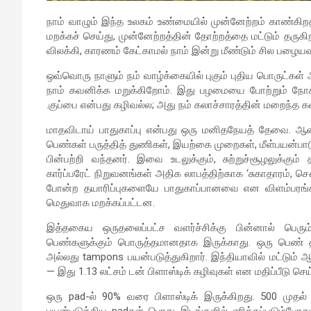
நாம் வாழும் இந்த உலகம் உண்மையில் முன்னேற்றம் காண்க
மறக்கச் செய்து, முன்னேற்றத்தின் தோற்றத்தை மட்டும் தரு
விலக்கி, காரணம் கேட்காமல் நாம் இன்று மீண்டும் சில பழையவ
ஒவ்வொரு நாளும் நம் வாழ்க்கையில் புகும் புதிய பொருட்க
நாம் கவனிக்க மறுக்கிறோம். இது பழமையை போற்றும் ந
.குப்பை என்பது கழிவல்ல; அது நம் கலாச்சாரத்தின் மறைந்த 
மாதவிடாய் பாதுகாப்பு என்பது ஒரு மனிதநேயத் தேவை. ஆன
பெண்கள் பருத்தித் துணிகள், இயற்கை முறைகள், மீள்பயன்ப
பின்பற்றி வந்தனர். இவை உடலுக்கும், சுற்றுச்சூழலுக்கும்
கார்ப்பரேட் நிறுவனங்கள் அதிக லாபத்திற்காக ‘சுகாதாரம், ச
போன்ற தயாரிப்புகளையே பாதுகாப்பானவை என விளம்பரங்
மெதுவாக மறக்கப்பட்டன.
இத்தகைய ஒருதலைப்பட்ச வளர்ச்சிக்கு பின்னால் பெரும்
பெண்களுக்கும் பொருத்தமானதாக இருக்காது. ஒரு பெண் தன
அல்லது tampons பயன்படுத்துகிறார். இந்தியாவில் மட்டும் ஆ
— இது 1.13 லட்சம் டன் பிளாஸ்டிக் கழிவுகள் என மதிப்பீடு செய
ஒரு pad-ல் 90% வரை பிளாஸ்டிக் இருக்கிறது. 500 முத
பயன்படுத்திய padகள் பொது இடங்களில் எரிக்கப்படும்போத