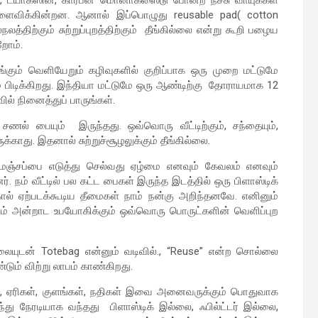
ு விளைவிக்கின்றன. ஆனால் இப்பொழுது reusable pad( cotton
லத்திற்கும் சுற்றுப்புறத்திற்கும் தீங்கில்லை என்று கூறி பழைய
றோம்.
ங்கும் வெளியேறும் கழிவுகளில் குறிப்பாக ஒரு முறை மட்டுமே
ம் பிடிக்கிறது. இந்தியா மட்டுமே ஒரு ஆண்டிற்கு தோராயமாக 12
ல் நினைத்துப் பாருங்கள்.
சணல் பையும் இருந்தது. ஒவ்வொரு வீட்டிற்கும், சந்தையும்,
காது. இதனால் சுற்றுச்சூழலுக்கும் தீங்கில்லை.
 மஞ்சப்பை எடுத்து செல்வது ஏழ்மை எனவும் கேவலம் எனவும்
. நம் வீட்டில் பல கட்ட பைகள் இருந்த இடத்தில் ஒரு பிளாஸ்டிக்
கால் ஏற்படக்கூடிய தீமைகள் நாம் நன்கு அறிந்தனவே. எனினும்
ம் அன்றாட உபயோகிக்கும் ஒவ்வொரு பொருட்களின் வெளிப்புற
லையுடன் Totebag என்னும் வடிவில்., “Reuse” என்ற சொல்லை
ும் விற்று லாபம் காண்கிறது.
ள், ஏரிகள், குளங்கள், நதிகள் இவை அனைவருக்கும் பொதுவாக
்து நேரடியாக வந்தது பிளாஸ்டிக் இல்லை, ஃபில்ட்டர் இல்லை,