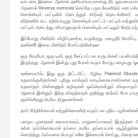
வாடகை இல்லை. ஆனால் தனியார்மயமானது நீர் தூய்மையாக 
அதனால் Reverse osmosis செய்தே பருக வேண்டும் என மக
சொல்லியும் பாட்டிலில் அடைத்தும் விற்கத் தொடங்கினர்
வீடுகளில் கூட தற்பொழுது பிளாஸ்டிக் வாட்டர் பாட்டில் வந்த
பாட்டில் அடைத்து பரிமாறுவதால் பிளாஸ்டிக் பாட்டிலும் கேடு
இப்போது மீண்டும் விழிப்புணர்வு வருகிறது. மழைநீர் சேமிப்
தண்ணீர் இவை மீண்டும் பேசப்படுகின்றன.
ஒரு ரேடியோ, ஒரு டிவி, ஒரு லேப்டாப் பல வருடங்கள் பயன்படுத்தப
இருந்தது. ஆனால் இன்று, புது போன் வரும் போது பழையது ‘ஓல்
உண்மையில், இது ஒரு திட்டமிட்ட அழிவு Planned Obsole
உருவாக்குகிறார்கள். புதிது வாங்கும் வாடிக்கையாளர்களை
உருவாகும் மின்னணுக் கழிவுகள் ஒவ்வொன்றும் விஷமாகும
ஆனால் இன்னும் இந்த விஷத்தைக் குறித்து உரக்கப் பேச யா
குவிக்கிறது பெரிய நிறுவனங்கள்.
நாம் சிந்திக்காமல் ஏற்றுக்கொண்டு வரும் பல புதிய பழக்கங்கள
பழைய முறைகள் சுலபமாகவும், பாதுகாப்பாகவும் இருந்தன.
உள்ள நம்பிக்கையால் நம்மை நாமே குப்பையால் சூழ்ந்து
கொடுத்து அவ்வகை பொருட்களே இல்லாமல் செய்து, அதை லாபமா