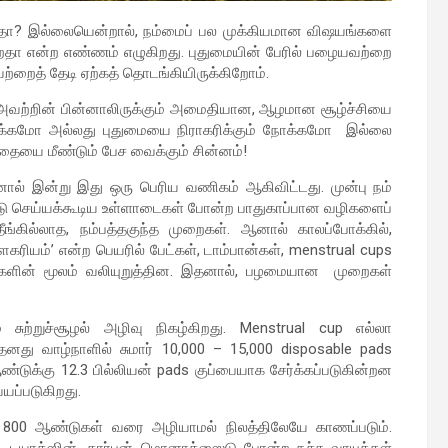
ிறதா? இல்லையென்றால், நம்மைப் பல முக்கியமான விஷயங்களை
கிறதா என்ற எண்ணம் எழுகிறது. புதுமையின் பேரில் பழையவற்றை
ற்றைத் தேடி ஏற்கத் தொடங்கியிருக்கிறோம்.
ள் அவற்றின் பின்னாலிருக்கும் அமைதியான, ஆழமான சூழ்ச்சியை
ோக்கமோ அல்லது புதுமையை நிராகரிக்கும் நோக்கமோ இல்லை
கதையை மீண்டும் பேச வைக்கும் சின்னம்!
ால் இன்று இது ஒரு பெரிய வணிகம் ஆகிவிட்டது. முன்பு நம்
ாடு செய்யக்கூடிய உள்ளாடைகள் போன்ற பாதுகாப்பான வழிகளைப்
 தீங்கில்லாத, நம்பத்தகுந்த முறைகள். ஆனால் காலப்போக்கில்,
ௌகரியம்’ என்ற பெயரில் பேட்கள், டாம்பான்கள், menstrual cups
களின் மூலம் வலியுறுத்தின. இதனால், பழமையான முறைகள்
 சுற்றுச்சூழல் அழிவு நிகழ்கிறது. Menstrual cup எல்லா
து வாழ்நாளில் சுமார் 10,000 – 15,000 disposable pads
ண்டுக்கு 12.3 பில்லியன் pads குப்பையாக சேர்க்கப்படுகின்றன
்யப்படுகிறது.
ல் 800 ஆண்டுகள் வரை அழியாமல் நிலத்திலேயே காணப்படும்.
ு, டயாக்ஸின், கார்பன் மொனாக்ஸைடு போன்ற நச்சு வாயுக்கள்