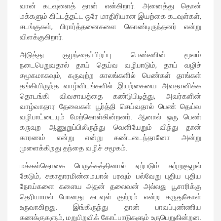
வான் கடவுளைத் தான் என்கிறார். அனைத்து தொன்
மக்களும் கிட்டத்தட்ட ஒரே மாதிரியான இயற்கை கடவுள்கள்,
சடங்குகள், பிரார்த்தனைகளை கொண்டிருந்தனர் என்று
விளக்குகிறார்.
அடுத்து குழந்தைப்பிறப்பு பெண்ணின் மூலம்
நடைபெறுவதால் தாய் தெய்வ வழிபாடும், தாய் வழிச்
சமூகமாகவும், கருவுற்ற காலங்களில் பெண்கள் தாங்கள்
தங்கியிருந்த வாழ்விடங்களில் இயற்கையை அவதானிக்க
தொடங்கி விவசாயத்தை கண்டுபிடித்து, அவர்களின்
வாழ்வாதார தேவைகள் பூர்த்தி செய்வதால் பெண் தெய்வ
வழிபாட்டையும் மேற்கொள்கின்றனர். ஆனால் ஒரு பெண்
கருவுற ஆணுறுப்பிலிருந்து வெளியேறும் விந்து தான்
காரணம் என்று என்று கண்டடைந்தானோ அன்று
முளைக்கிறது தந்தை வழிச் சமூகம்.
மக்கள்தொகை பெருக்கத்தினால் ஏற்படும் சுற்றுசூழல்
கேடும், சுகாதாரமின்மையால் பரவும் பல்வேறு புதிய புதிய
நோய்களை களைய அதன் தலைவன் அல்லது பூசாரிக்கு
தெரியாமல் போனது கடவுள் குற்றம் என்ற கருதுகோள்
உருவாகிறது. இங்கிருந்து தான் பாவப்புண்ணிய
கணக்குகளும், மறுபிறவிக் கோட்பாடுகளும் உருபெறுகின்றன.