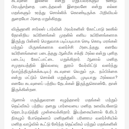
கடவுளை இல்லை என்று மறுப்பவர்களும் உண்டு.
பிரபஞ்சத்தை படைத்தவன் இறைவனே என்று எல்லா
மதங்களும் உரத்து சொல்லிக் கொண்டிருக்க அறிவியல்
துறையோ அதை மறுக்கிறது.
விஞ்ஞானி சார்லஸ் டார்வின் அவர்களின் கோட்பாடு உலகில்
தோன்றிய உயிரினங்கள் முதலில் எளிய உயிரினங்களாக
இருந்து பின்னர் மெதுவாக படிப்படியாக செடி கொடி மரங்கள்
மற்றும் மிருகங்களாக வளர்ச்சி அடைந்தது. எனவே
உயிரினங்களை படைத்தது ஆன்மீக சக்தி அல்ல என்று புனித
படைப்பு கோட்பாட்டை மறுக்கிறார். ஆனால் மனித
சமுதாயத்தில் இவ்வளவு தூரம் வேர்விட்டு வளர்ந்து
(வாழ்ந்திருக்கக்கூடிய) கடவுளை வெறும் மூட நம்பிக்கை
என்று மட்டும் சொல்லி மறுத்துவிட முடியாது அல்லவா?
எனவே கடவுளைப் பற்றிய தேடல்கள் இருந்துகொண்டே தான்
இருக்கின்றன.
ஆனால் மருத்துவரான எழுத்தாளர் மதங்கள் மற்றும்
தெய்வீகம் பற்றிய தனது பார்வையை மனித உளவியலோடு
தொடர்புபடுத்தி முன்வைக்கிறார். இயற்கையினால் பேரிடர்
நிகழும் போதெல்லாம் மனிதனின் பரிணாம வளர்ச்சியில்
மனித வாழ்வில் கூட்டு சேர்ந்த தெய்வீகம் மற்றும் மதங்களின்