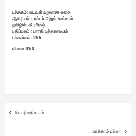
புத்தகம்: கடவுள் உருவான கதை
ஆசிரியர்: டாக்டர் அஜய் கன்சால்
தமிழில்: கி ரமேஷ்
பதிப்பகம் : பாரதி புத்தகாலயம்
பக்கங்கள்: 256
விலை :₹260
பொழிலதிகாரம்
ஊத்தாம் பல்லா