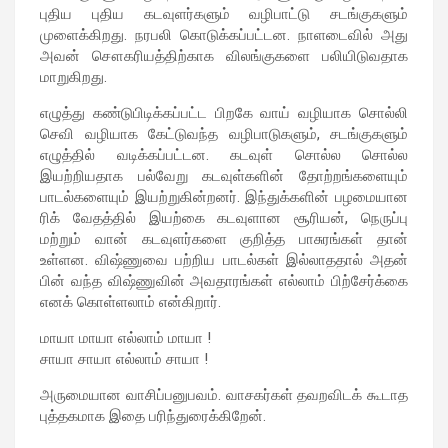
புதிய புதிய கடவுளர்களும் வழிபாட்டு சடங்குகளும்
முளைக்கிறது. நரபலி கொடுக்கப்பட்டன. நாளடைவில் அது
அவன் சௌகரியத்திற்காக விலங்குகளை பலியிடுவதாக
மாறுகிறது.
எழுத்து கண்டுபிடிக்கப்பட்ட பிறகே வாய் வழியாக சொல்லி
செவி வழியாக கேட்டுவந்த வழிபாடுகளும், சடங்குகளும்
எழுத்தில் வடிக்கப்பட்டன. கடவுள் சொல்ல சொல்ல
இயற்றியதாக பல்வேறு கடவுள்களின் தோற்றங்களையும்
பாடல்களையும் இயற்றுகின்றனர். இந்துக்களின் பழமையான
ரிக் வேதத்தில் இயற்கை கடவுளான சூரியன், நெருப்பு
மற்றும் வான் கடவுளர்களை குறித்த பாசுரங்கள் தான்
உள்ளன. விஷ்ணுவை பற்றிய பாடல்கள் இல்லாததால் அதன்
பின் வந்த விஷ்ணுவின் அவதாரங்கள் எல்லாம் பிற்சேர்க்கை
எனக் கொள்ளலாம் என்கிறார்.
மாயா மாயா எல்லாம் மாயா !
சாயா சாயா எல்லாம் சாயா !
அருமையான வாசிப்பனுபவம். வாசகர்கள் தவறவிடக் கூடாத
புத்தகமாக இதை பரிந்துரைக்கிறேன்.