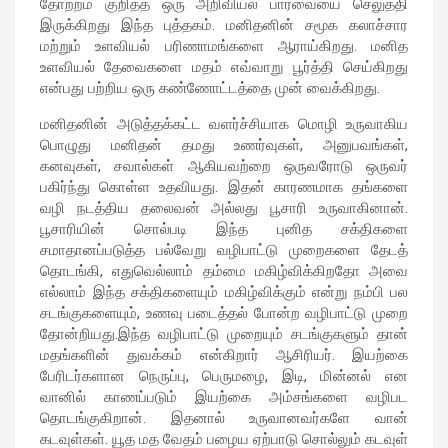
தோற்றம் குறித்த ஒரு அறிவியல் பார்வையை செலுத்தி
இருக்கிறது இந்த புத்தகம். மனிதனின் சமூக கலாச்சார
மற்றும் உளவியல் பரிணாமங்களை ஆராய்கிறது. மனித
உளவியல் தேவைகளை மதம் எவ்வாறு பூர்த்தி செய்கிறது
என்பது பற்றிய ஒரு கண்ணோட்டத்தை முன் வைக்கிறது.
மனிதனின் அடுத்தக்கட்ட வளர்ச்சியாக மொழி உருவாகிய
பொழுது மனிதன் தமது உணர்வுகள், அனுபவங்கள்,
கனவுகள், சவால்கள் ஆகியவற்றை ஒருவரோடு ஒருவர்
பகிர்ந்து கொள்ள உதவியது. இதன் காரணமாக தங்களை
வழி நடத்திய தலைவன் அல்லது பூசாரி உருவாகினான்.
பூசாரியின் சொல்படி இந்த புனித சக்திகளை
சமாதானப்படுத்த பல்வேறு வழிபாட்டு முறைகளை தேடத்
தொடங்கி, எதுவெல்லாம் தம்மை மகிழ்விக்கிறதோ அவை
எல்லாம் இந்த சக்திகளையும் மகிழ்விக்கும் என்று நம்பி பல
சடங்குகளையும், உணவு படைத்தல் போன்ற வழிபாட்டு முறை
தோன்றியது.இந்த வழிபாட்டு முறையும் சடங்குகளும் தான்
மதங்களின் துவக்கம் என்கிறார் ஆசிரியர். இயற்கை
பேரிடர்களான நெருப்பு, பெருமழை, இடி, மின்னல் என
வானில் காணப்படும் இயற்கை அம்சங்களை வழிபட
தொடங்குகிறான். இதனால் உருவானவர்களே வான்
கடவுள்கள். யூத மத வேதம் பழைய ஏற்பாடு சொல்லும் கடவுள்