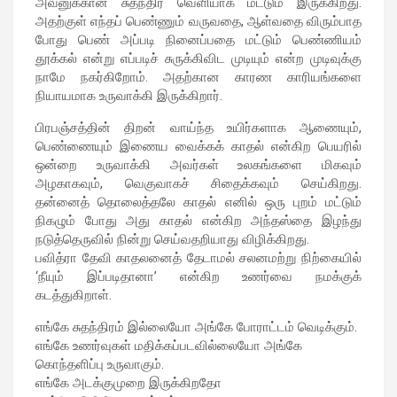
அவனுக்கான சுதந்திர வெளியாக மட்டும் இருக்கிறது.
அதற்குள் எந்தப் பெண்ணும் வருவதை, ஆள்வதை விரும்பாத
போது பெண் அப்படி நினைப்பதை மட்டும் பெண்ணியம்
தூக்கல் என்று எப்படிச் சுருக்கிவிட முடியும் என்ற முடிவுக்கு
நாமே நகர்கிறோம். அதற்கான காரண காரியங்களை
நியாயமாக உருவாக்கி இருக்கிறார்.
பிரபஞ்சத்தின் திறன் வாய்ந்த உயிர்களாக ஆணையும்,
பெண்ணையும் இணைய வைக்கக் காதல் என்கிற பெயரில்
ஒன்றை உருவாக்கி அவர்கள் உலகங்களை மிகவும்
அழகாகவும், வெகுவாகச் சிதைக்கவும் செய்கிறது.
தன்னைத் தொலைத்தலே காதல் எனில் ஒரு புறம் மட்டும்
நிகழும் போது அது காதல் என்கிற அந்தஸ்தை இழந்து
நடுத்தெருவில் நின்று செய்வதறியாது விழிக்கிறது.
பவித்ரா தேவி காதலனைத் தேடாமல் சலனமற்று நிற்கையில்
‘நீயும் இப்படிதானா’ என்கிற உணர்வை நமக்குக்
கடத்துகிறாள்.
எங்கே சுதந்திரம் இல்லையோ அங்கே போராட்டம் வெடிக்கும்.
எங்கே உணர்வுகள் மதிக்கப்படவில்லையோ அங்கே
கொந்தளிப்பு உருவாகும்.
எங்கே அடக்குமுறை இருக்கிறதோ