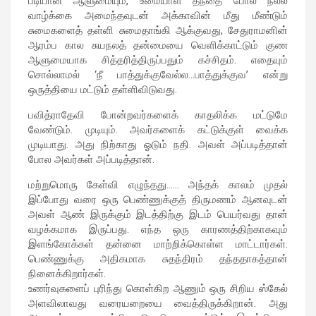
படியான ஆளுமையும், உமையாள் தந்தை போல நல்ல
வாழ்க்கை அமைந்தவுடன் அக்காவின் மீது மீண்டும்
சுமைகளைத் தள்ளி சுமைதாங்கி ஆக்குவது, சேதுராமனின்
ஆரம்ப கால சுயநலத் தன்மையை வெளிக்காட்டும் குண
ஆளுமையாக சித்தரித்திருப்பதும் கச்சிதம். எதையும்
சொல்லாமல் ‘நீ பாத்துக்குவேல்ல…பாத்துக்குவ’ என்று
ஒருத்தியை மட்டும் தள்ளிவிடுவது.
பவித்ராதேவி போன்றவர்களைக் காதலிக்க மட்டுமே
வேண்டும். முடியும். அவர்களைக் கட்டுக்குள் வைக்க
முடியாது. அது நிற்காது ஓடும் நதி. அவள் அப்படித்தான்
போல அவர்கள் அப்படித்தான்.
மற்றுமொரு கேள்வி எழுந்தது…… அந்தக் காலம் முதல்
இப்போது வரை ஒரு பெண்ணுக்குத் திருமணம் ஆனவுடன்
அவள் ஆண் இருக்கும் இடத்திற்கு இடம் பெயர்வது தான்
வழக்கமாக இருப்பது. எந்த ஒரு காரணத்திற்காகவும்
இளங்கோக்கள் தன்னை மாற்றிக்கொள்ள மாட்டார்கள்.
பெண்ணுக்கு அதிகமாக சுதந்திரம் தந்ததாகத்தான்
நினைக்கிறார்கள்.
உணர்வுகளைப் புரிந்து கொள்கிற ஆணும் ஒரு சிறிய ஸ்கேல்
அளவிலாவது வரையறையை வைத்திருக்கிறான். அது