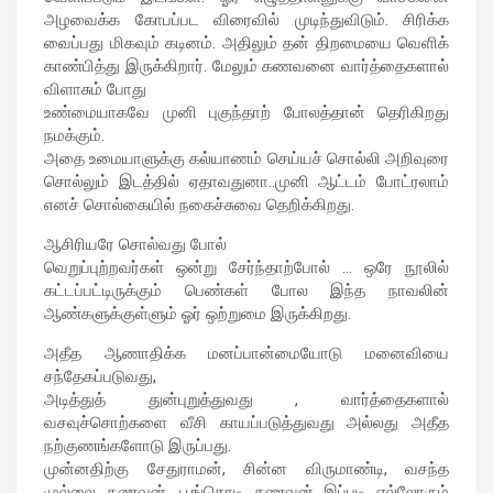
அழவைக்க கோபப்பட விரைவில் முடிந்துவிடும். சிரிக்க
வைப்பது மிகவும் கடினம். அதிலும் தன் திறமையை வெளிக்
காண்பித்து இருக்கிறார். மேலும் கணவனை வார்த்தைகளால்
விளாசும் போது
உண்மையாகவே முனி புகுந்தாற் போலத்தான் தெரிகிறது
நமக்கும்.
அதை உமையாளுக்கு கல்யாணம் செய்யச் சொல்லி அறிவுரை
சொல்லும் இடத்தில் ஏதாவதுனா..முனி ஆட்டம் போட்ரலாம்
எனச் சொல்கையில் நகைச்சுவை தெறிக்கிறது.
ஆசிரியரே சொல்வது போல்
வெறுப்புற்றவர்கள் ஒன்று சேர்ந்தாற்போல் … ஒரே நூலில்
கட்டப்பட்டிருக்கும் பெண்கள் போல இந்த நாவலின்
ஆண்களுக்குள்ளும் ஓர் ஒற்றுமை இருக்கிறது.
அதீத ஆணாதிக்க மனப்பான்மையோடு மனைவியை
சந்தேகப்படுவது,
அடித்துத் துன்புறுத்துவது , வார்த்தைகளால்
வசவுச்சொற்களை வீசி காயப்படுத்துவது அல்லது அதீத
நற்குணங்களோடு இருப்பது.
முன்னதிற்கு சேதுராமன், சின்ன விருமாண்டி, வசந்த
முல்லை கணவன், பூங்கொடி கணவன் இப்படி எல்லோரும்