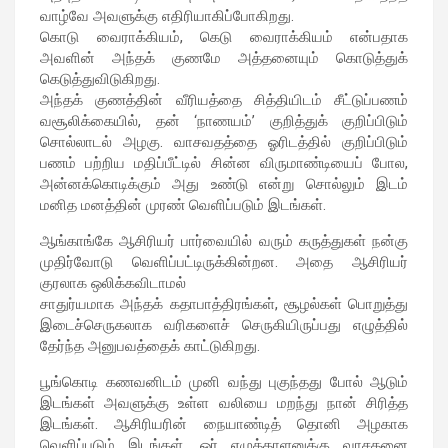
வாழ்வே அவளுக்கு எதிரியாகிப்போகிறது.
கொடு வைராக்கியம், கெடு வைராக்கியம் என்பதாக
அவளின் அந்தக் குணமே அத்தனையும் கொடுத்துக்
கெடுத்துவிடுகிறது.
அந்தக் குணத்தின் வீரியத்தை சித்தியிடம் சீட்டுப்பணம்
வசூலிக்கையில், தன் ‘நாணயம்’ குறித்துக் குறிப்பிடும்
சொல்லாடல் அழகு. வாசவதத்தை ஓரிடத்தில் குறிப்பிடும்
பணம் பற்றிய மதிப்பீட்டில் சின்ன விருமாண்டியைப் போல,
அன்னக்கொடிக்கும் அது உண்டு என்று சொல்லும் இடம்
மனித மனத்தின் முரண் வெளிப்படும் இடங்கள்.
ஆங்காங்கே ஆசிரியர் பார்வையில் வரும் கருத்துகள் நன்கு
முதிர்வோடு வெளிப்பட்டிருக்கின்றன. அதை ஆசிரியர்
குரலாக ஒலிக்கவிடாமல்
சாதுர்யமாக அந்தக் கதாபாத்திரங்கள், சூழல்கள் பொறுத்து
இடைச்செருகலாக வரிகளைச் செருகியிருப்பது எழுத்தில்
தேர்ந்த அனுபவத்தைக் காட்டுகிறது.
பூங்கொடி கணவனிடம் முனி வந்து புகுந்தது போல் ஆடும்
இடங்கள் அவளுக்கு உள்ள வலியை மறந்து நான் சிரித்த
இடங்கள். ஆசிரியரின் நையாண்டித் தொனி அழகாக
வெளிப்படும் இடங்கள். ஓர் எழுத்தாளனுக்கு வாசகனை