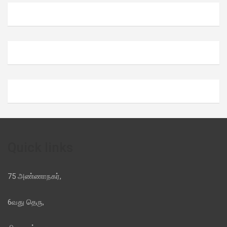
Quick links
75 அண்ணாநகர்,
6வது தெரு,