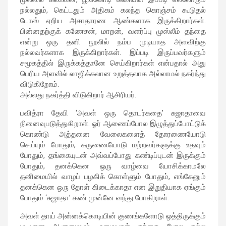
நல்லதும், கெட்டதும் அதிகம் கலந்த கொஞ்சம் கூடுதல்
டோஸ் ஏறிய அசாதாரண ஆண்களாக இருக்கிறார்கள்.
பின்னதற்குக் கணேசன், மாறன், வளர்ப்பு முஸ்லீம் தந்தை
என்று ஒரு தனி நூலில் நம்ப முடியாத அளவிற்கு
நல்லவர்களாக இருக்கிறார்கள். இப்படி இருப்பவர்களும்
சமூகத்தில் இருக்கத்தானே செய்கிறார்கள் என்பதால் அது
பெரிய அளவில் லாஜிக்கலான உறுத்தலாக அல்லாமல் நகர்ந்து
விடுகிறோம்.
அல்லது நகர்த்தி விடுகிறார் ஆசிரியர்.
பவித்ரா தேவி ‘அவள் ஒரு தொடர்கதை’ சுஜாதாவை
நினைவுபடுத்துகிறாள். ஓர் ஆணைப்போல இழுத்துப்போட்டுக்
கொண்டு அத்தனை வேலைகளைத் தோரணையோடு
செய்யும் போதும், கருணையோடு மற்றவர்களுக்கு உதவும்
போதும், தங்கையுடன் அவ்வப்போது கண்டிப்புடன் இருக்கும்
போதும், தனக்கென ஒரு வாழ்வை யோசிக்காமலே
தனிமையில் வாழப் பழகிக் கொள்ளும் போதும், எங்கேனும்
தனக்கென ஒரு தோள் கிடைக்காதா என இறுதியாக ஏங்கும்
போதும் ‘சுஜாதா’ கண் முன்னே வந்து போகிறாள்.
அவள் தாய் அன்னக்கொடியின் குணங்களோடு ஒத்திருக்கும்