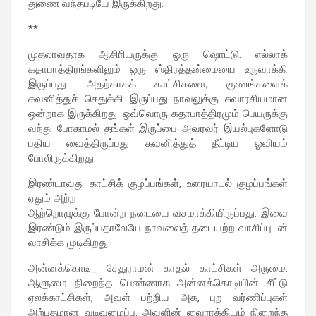
துணை வந்தபடியே இருக்கிறது.
**
முதலாவதாக ஆசிரியருக்கு ஒரு ஷொட்டு. எல்லாக்
கதாபாத்திரங்களிலும் ஒரு ஸ்திரத்தன்மையை உருவாக்கி
இருப்பது. அதற்காகக் காட்சிகளை, குணங்களைக்
கவனித்துச் செதுக்கி இருப்பது நாவலுக்கு சுவாரசியமான
ஒன்றாக இருக்கிறது. ஒவ்வொரு கதாபாத்திரமும் பெயருக்கு
வந்து போகாமல் தங்கள் இருப்பை அவரவர் இயல்புகளோடு
பதிய வைத்திருப்பது கவனித்துத் தீட்டிய ஓவியம்
போலிருக்கிறது.
இரண்டாவது காட்சிக் குழப்பங்கள், உரையாடல் குழப்பங்கள்
ஏதும் அற்ற
ஆற்றொழுக்கு போன்ற நடையை வசமாக்கியிருப்பது. இவை
இரண்டும் இருப்பதாலேயே நாவலைத் தடையற்ற வாசிப்புடன்
வாசிக்க முடிகிறது.
அன்னக்கொடி_ சேதுராமன் காதல் காட்சிகள் அருமை.
ஆளுமை நிறைந்த பெண்ணாக அன்னக்கொடியின் சீட்டு
ஏலக்காட்சிகள், அவள் பற்றிய அக, புற வர்ணிப்புகள்
அற்புதமான வடிவமைப்பு. அவளின் வைராக்கியம் நிறைந்த