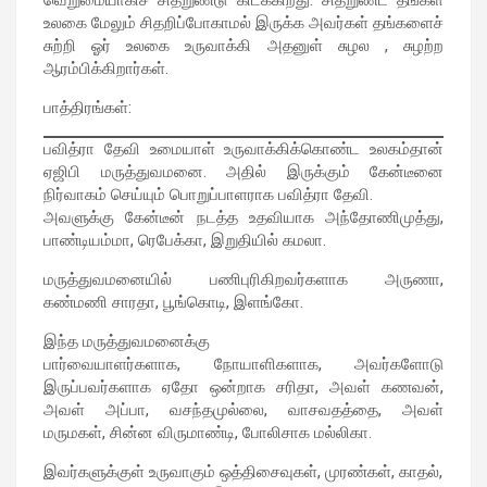
வெறுமையாகிச் சிதறுண்டு கிடக்கிறது. சிதறுண்ட தங்கள்
உலகை மேலும் சிதறிப்போகாமல் இருக்க அவர்கள் தங்களைச்
சுற்றி ஓர் உலகை உருவாக்கி அதனுள் சுழல , சுழற்ற
ஆரம்பிக்கிறார்கள்.
பாத்திரங்கள்:
பவித்ரா தேவி உமையாள் உருவாக்கிக்கொண்ட உலகம்தான்
ஏஜிபி மருத்துவமனை. அதில் இருக்கும் கேன்டீனை
நிர்வாகம் செய்யும் பொறுப்பாளராக பவித்ரா தேவி.
அவளுக்கு கேன்டீன் நடத்த உதவியாக அந்தோணிமுத்து,
பாண்டியம்மா, ரெபேக்கா, இறுதியில் கமலா.
மருத்துவமனையில் பணிபுரிகிறவர்களாக அருணா,
கண்மணி சாரதா, பூங்கொடி, இளங்கோ.
இந்த மருத்துவமனைக்கு
பார்வையாளர்களாக, நோயாளிகளாக, அவர்களோடு
இருப்பவர்களாக ஏதோ ஒன்றாக சரிதா, அவள் கணவன்,
அவள் அப்பா, வசந்தமுல்லை, வாசவதத்தை, அவள்
மருமகள், சின்ன விருமாண்டி, போலிசாக மல்லிகா.
இவர்களுக்குள் உருவாகும் ஒத்திசைவுகள், முரண்கள், காதல்,