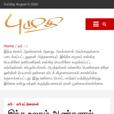
Sunday, August 9, 2026
Home
சுபி -
இந்த உலகம் ஆண்களால் ஆனது. அவர்களால் அவர்களுக்காக
படைக்கப்பட்டதுதான் அத்தனையும். இங்கே சமூகம் என்கிற
பெயரிலோ தனிமனிதன் என்கிற பெயரிலோ வகுக்கப்பட்ட
கற்பிதங்கள், விழுமியங்கள், அபத்தங்கள் எல்லாமே பெண்ணை ஏதோ
ஒன்றின் பெயரால் தன்னை விடக் கீழானவளாகக் காண்பிக்க
உருவாக்கப்பட்டது. இது உண்மை, பொய், மாற்றம் வந்திருக்கிறது,
இல்லை என்று எந்தக் கருத்தியலையும் நான் முன்வைக்கவில்லை.
சுபி -
சுபி கட்டுரைகள்