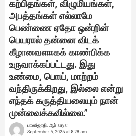
கற்பிதங்கள், விழுமியங்கள்,
அபத்தங்கள் எல்லாமே
பெண்ணை ஏதோ ஒன்றின்
பெயரால் தன்னை விடக்
கீழானவளாகக் காண்பிக்க
உருவாக்கப்பட்டது. இது
உண்மை, பொய், மாற்றம்
வந்திருக்கிறது, இல்லை என்று
எந்தக் கருத்தியலையும் நான்
முன்வைக்கவில்லை.
”
பாலஜோதி. ஆர்
says:
September 5, 2025 at 8:28 am