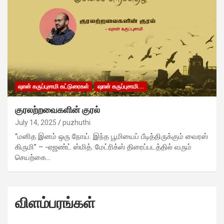
ஷான் கருப்புசாமி கட்டுரைகள்
ஷான் கருப்புசாமி...
குரலற்றவைகளின் குரல்
July 14, 2025
puzhuthi
“மனித இனம் ஒரு நோய். இந்த பூமியைப் பீடித்திருக்கும் வைரஸ்
கிருமி” – -ஏஜண்ட் ஸ்மித். மேட்ரிக்ஸ் திரைப்படத்தில் வரும்
செயற்கை…
விளம்பரங்கள்