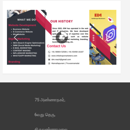
75 அண்ணாநகர்,
6வது தெரு,
திருவண்ணாமலை