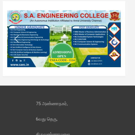
75 அண்ணாநகர்,
6வது தெரு,
திருவண்ணாமலை