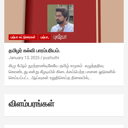
புஷ்பா கட்டுரைகள்
புஷ்பா,
தமிழர் கல்வி பாரம்பரியம்.
January 13, 2025
puzhuthi
கிமு 6ஆம் நூற்றாண்டிலேயே தமிழ் சமூகம் எழுத்தறிவு
கொண்டது என்று கீழடியில் கிடைக்கப்பெற்ற பானை ஓடுகளில்
செய்யப்பட்ட ஆய்வுகள் உறுதிசெய்த நிலையில்,…
விளம்பரங்கள்