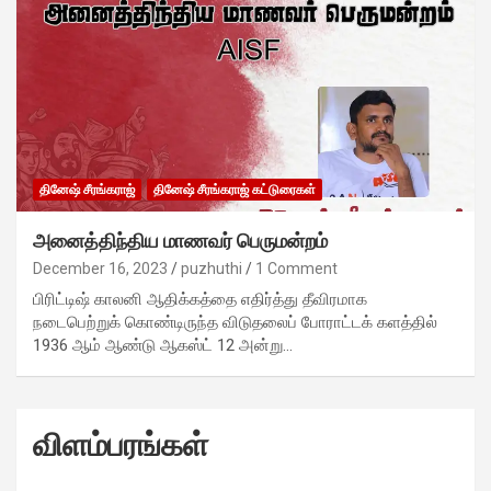
தினேஷ் சீரங்கராஜ்
தினேஷ் சீரங்கராஜ் கட்டுரைகள்
அனைத்திந்திய மாணவர் பெருமன்றம்
December 16, 2023
puzhuthi
1 Comment
பிரிட்டிஷ் காலனி ஆதிக்கத்தை எதிர்த்து தீவிரமாக
நடைபெற்றுக் கொண்டிருந்த விடுதலைப் போராட்டக் களத்தில்
1936 ஆம் ஆண்டு ஆகஸ்ட் 12 அன்று…
விளம்பரங்கள்