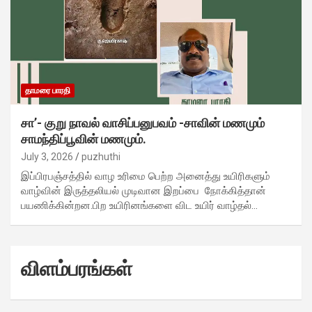
தாமரை பாரதி
சா’- குறு நாவல் வாசிப்பனுபவம் -சாவின் மணமும்
சாமந்திப்பூவின் மணமும்.
July 3, 2026
puzhuthi
இப்பிரபஞ்சத்தில் வாழ உரிமை பெற்ற அனைத்து உயிரிகளும்
வாழ்வின் இருத்தலியல் முடிவான இறப்பை நோக்கித்தான்
பயணிக்கின்றன.பிற உயிரினங்களை விட உயிர் வாழ்தல்…
விளம்பரங்கள்