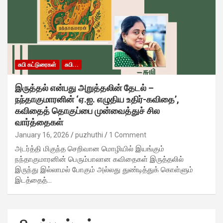
சுபி கட்டுரைகள்
சுபி...
இருத்தல் என்பது அறுத்தலின் தேடல் –
நந்தாகுமாரனின் ‘ஏ.ஐ. எழுதிய உதிர்-கவிதை’,
கவிதைத் தொகுப்பை முன்வைத்துச் சில
வார்த்தைகள்
January 16, 2026
puzhuthi
1 Comment
அடர்த்தி மிகுந்த செறிவான மொழியில் இயங்கும்
நந்தாகுமாரனின் பெரும்பாலான கவிதைகள் இருத்தலில்
இருந்து இல்லாமல் போகும் அல்லது துண்டித்துக் கொள்ளும்
இடத்தைத்…