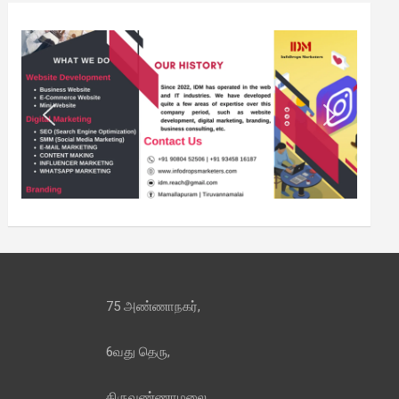
75 அண்ணாநகர்,
6வது தெரு,
திருவண்ணாமலை