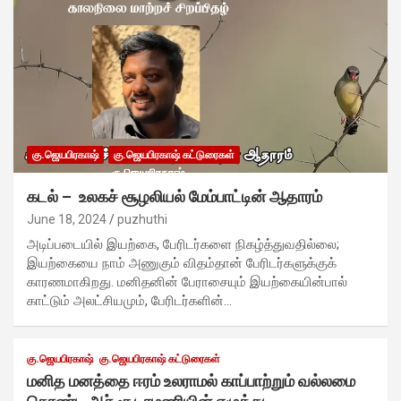
கு.ஜெயபிரகாஷ்
கு.ஜெயபிரகாஷ் கட்டுரைகள்
கடல் – உலகச் சூழலியல் மேம்பாட்டின் ஆதாரம்
June 18, 2024
puzhuthi
அடிப்படையில் இயற்கை, பேரிடர்களை நிகழ்த்துவதில்லை;
இயற்கையை நாம் அணுகும் விதம்தான் பேரிடர்களுக்குக்
காரணமாகிறது. மனிதனின் பேராசையும் இயற்கையின்பால்
காட்டும் அலட்சியமும், பேரிடர்களின்…
கு.ஜெயபிரகாஷ்
கு.ஜெயபிரகாஷ் கட்டுரைகள்
மனித மனத்தை ஈரம் உலராமல் காப்பாற்றும் வல்லமை