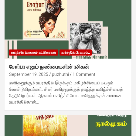
கார்த்திக் பிரகாசம் கட்டுரைகள்
கார்த்திக் பிரகாசம்,,
சோர்பா எனும் நுண்மைகளின் ரசிகன்
September 19, 2025
puzhuthi
1 Comment
மனிதனுக்கும் உயரத்தில் இருக்கும் மகிழ்ச்சியைப் பலரும்
வேண்டுகிறார்கள். சிலர் மனிதனுக்குத் தாழ்ந்த மகிழ்ச்சியைத்
தேடுகிறார்கள். ஆனால் மகிழ்ச்சியோ, மனிதனுக்குச் சமமான
உயரத்தில்தான்…