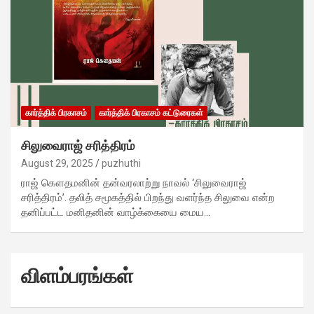
கார்த்திக் பிரகாசம்
கார்த்திக் பிரகாசம் கட்டுரைகள்
சிலுவைராஜ் சரித்திரம்
August 29, 2025
puzhuthi
ராஜ் கௌதமனின் தன்வரலாற்று நாவல் ‘சிலுவைராஜ்
சரித்திரம்’. தலித் சமூகத்தில் பிறந்து வளர்ந்த சிலுவை என்ற
தனிப்பட்ட மனிதனின் வாழ்க்கையை மைய…
விளம்பரங்கள்