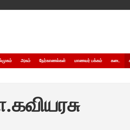
ல்முகம்
அகம்
நேர்காணல்கள்
மாணவர் பக்கம்
கடை
ா.கவியரசு