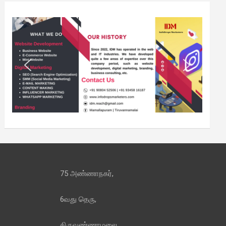
75 அண்ணாநகர்,
6வது தெரு,
திருவண்ணாமலை