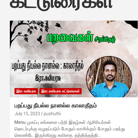
கட்டுரைகள்
இரா.கவியரசு
இரா.கவியரசு கட்டுரைகள்
பறப்பது நீயல்ல நானல்ல காலாதீதம்
July 15, 2023
puzhuthi
Menu முகப்பு எங்களை பற்றி இதழ்கள் ஆசிரியர்கள்
தொடர்புக்கு எழுதப்படும் போதும் வாசிக்கும் போதும் பறந்து
கொண்டே இருக்கிறது கவிதை. தத்தித்தத்தி…