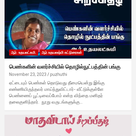
ஆர். உதயலட்சுமி.
ஆர்.உதயலஷ்மி கட்டுரைகள்
பெண்களின் வளர்ச்சியில் தொழில்நுட்பத்தின் பங்கு
November 23, 2023
puzhuthi
ஏட்டையும் பெண்கள் தொடுவது தீமையென்று இங்கு
எண்ணியிருந்தவர் மாய்ந்துவிட்டார்- வீட்டுக்குள்ளே
பெண்ணைப் பூட்டிவைப்போம் என்ற விந்தை மனிதர்
தலைகுனிந்தார். நூறு வருடங்களுக்கு…