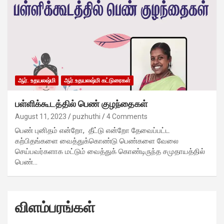
ஆர். உதயலஷ்மி
ஆர்.உதயலஷ்மி கட்டுரைகள்
பள்ளிக்கூடத்தில் பெண் குழந்தைகள்
August 11, 2023
puzhuthi
4 Comments
பெண் புனிதம் என்றோ, தீட்டு என்றோ தேவைப்பட்ட
கற்பிதங்களை வைத்துக்கொண்டு பெண்களை வேலை
செய்பவர்களாக மட்டும் வைத்துக் கொண்டிருந்த சமுதாயத்தில்
பெண்…
விளம்பரங்கள்